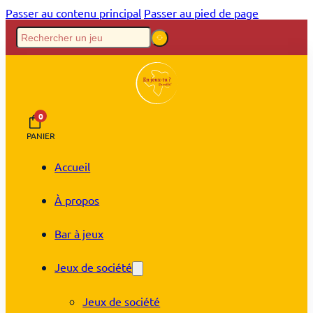
Passer au contenu principal
Passer au pied de page
0
PANIER
Accueil
À propos
Bar à jeux
Jeux de société
Jeux de société