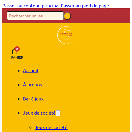
Passer au contenu principal
Passer au pied de page
0
PANIER
Accueil
À propos
Bar à jeux
Jeux de société
Jeux de société