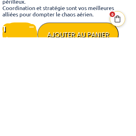
périlleux.
Coordination et stratégie sont vos meilleures
alliées pour dompter le chaos aérien.
0
quantité
de
AJOUTER AU PANIER
Sky
Team
Turbulences
Catégories
Ensemble contre le jeu
Extensions
Nombre de joueurs