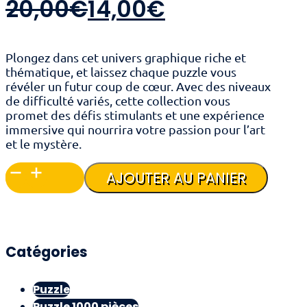
Le
Le
20,00
€
14,00
€
prix
prix
Plongez dans cet univers graphique riche et
initial
actuel
thématique, et laissez chaque puzzle vous
révéler un futur coup de cœur. Avec des niveaux
de difficulté variés, cette collection vous
était :
est :
promet des défis stimulants et une expérience
immersive qui nourrira votre passion pour l’art
20,00€.
14,00€.
et le mystère.
quantité
AJOUTER AU PANIER
de
Puzzle
Universe
-
Chemins
Catégories
Obscurs
Puzzle
Puzzle 1000 pièces