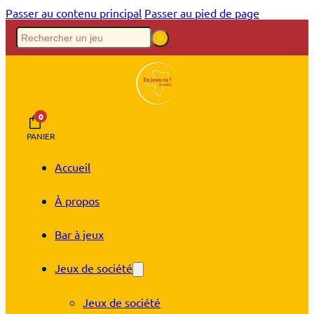
Passer au contenu principal
Passer au pied de page
0
PANIER
Accueil
À propos
Bar à jeux
Jeux de société
Jeux de société