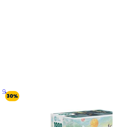
🔍
30%