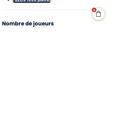
0
Nombre de joueurs
À partir de 1 joueur(s)
Âge recommandé
12 ans et +
Durée de jeu
120 minutes