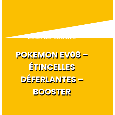
Jeux de société
POKEMON EV08 –
ÉTINCELLES
DÉFERLANTES –
BOOSTER