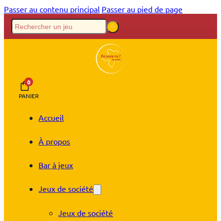
Passer au contenu principal
Passer au pied de page
0
PANIER
Accueil
À propos
Bar à jeux
Jeux de société
Jeux de société