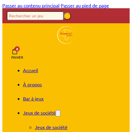
Passer au contenu principal
Passer au pied de page
0
PANIER
Accueil
À propos
Bar à jeux
Jeux de société
Jeux de société