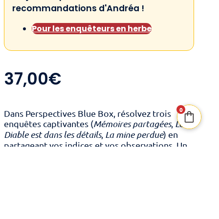
recommandations d'Andréa !
Pour les enquêteurs en herbe
37,00
€
0
Dans Perspectives Blue Box, résolvez trois
enquêtes captivantes (
Mémoires partagées
,
Le
Diable est dans les détails
,
La mine perdue
) en
partageant vos indices et vos observations. Un
jeu coopératif immersif et stratégique.
Catégories