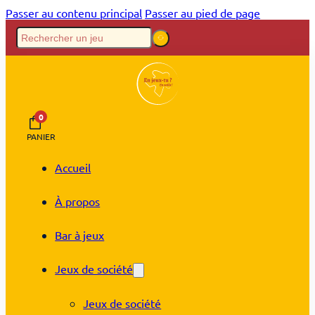
Passer au contenu principal
Passer au pied de page
0
PANIER
Accueil
À propos
Bar à jeux
Jeux de société
Jeux de société