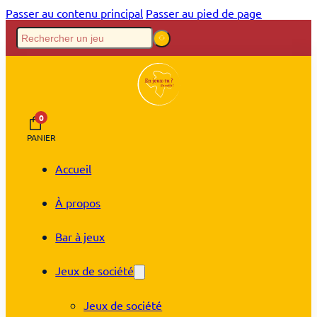
Passer au contenu principal
Passer au pied de page
0
PANIER
Accueil
À propos
Bar à jeux
Jeux de société
Jeux de société