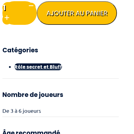
15,50€.
9,30€.
quantité
de
AJOUTER AU PANIER
Mini
Games
-
Nessos
Catégories
Rôle secret et Bluff
Nombre de joueurs
De 3 à 6 joueurs
Âge recommandé