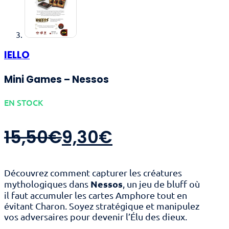
IELLO
Mini Games – Nessos
EN STOCK
Le
Le
15,50
€
9,30
€
prix
prix
Découvrez comment capturer les créatures
initial
actuel
Nessos
mythologiques dans
, un jeu de bluff où
il faut accumuler les cartes Amphore tout en
évitant Charon. Soyez stratégique et manipulez
était :
est :
vos adversaires pour devenir l’Élu des dieux.