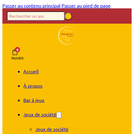
Passer au contenu principal
Passer au pied de page
0
PANIER
Accueil
À propos
Bar à jeux
Jeux de société
Jeux de société