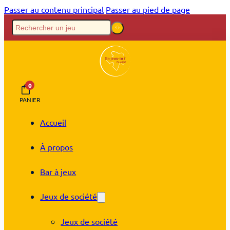
Passer au contenu principal
Passer au pied de page
0
PANIER
Accueil
À propos
Bar à jeux
Jeux de société
Jeux de société