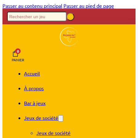
Passer au contenu principal
Passer au pied de page
0
PANIER
Accueil
À propos
Bar à jeux
Jeux de société
Jeux de société