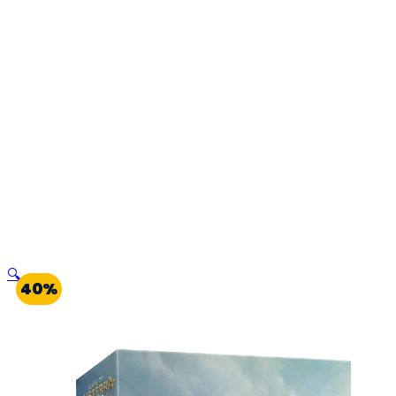
🔍
40%