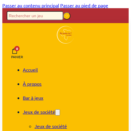
Passer au contenu principal
Passer au pied de page
0
PANIER
Accueil
À propos
Bar à jeux
Jeux de société
Jeux de société