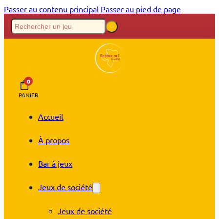
Passer au contenu principal
Passer au pied de page
0
PANIER
Accueil
À propos
Bar à jeux
Jeux de société
Jeux de société