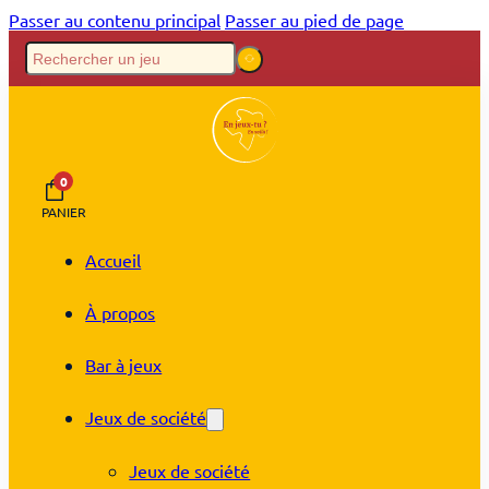
Passer au contenu principal
Passer au pied de page
0
PANIER
Accueil
À propos
Bar à jeux
Jeux de société
Jeux de société