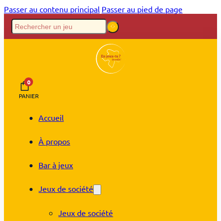
Passer au contenu principal
Passer au pied de page
0
PANIER
Accueil
À propos
Bar à jeux
Jeux de société
Jeux de société