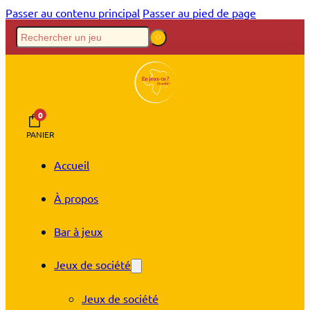
Passer au contenu principal
Passer au pied de page
0
PANIER
Accueil
À propos
Bar à jeux
Jeux de société
Jeux de société