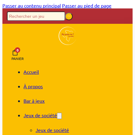
Passer au contenu principal
Passer au pied de page
0
PANIER
Accueil
À propos
Bar à jeux
Jeux de société
Jeux de société