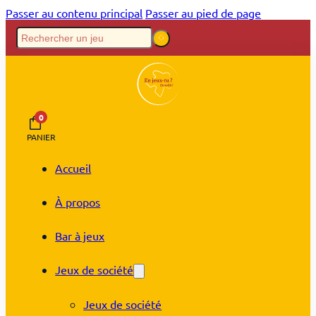
Passer au contenu principal
Passer au pied de page
0
PANIER
Accueil
À propos
Bar à jeux
Jeux de société
Jeux de société