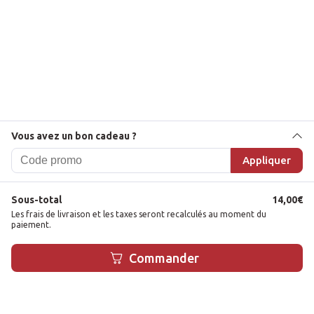
Ambiance
Nombre de joueurs
De 2 à 6 joueurs
Vous avez un bon cadeau ?
Appliquer
Âge recommandé
Sous-total
14,00
€
Les frais de livraison et les taxes seront recalculés au moment du
8 ans et +
paiement.
1
Commander
Durée de jeu
15 minutes