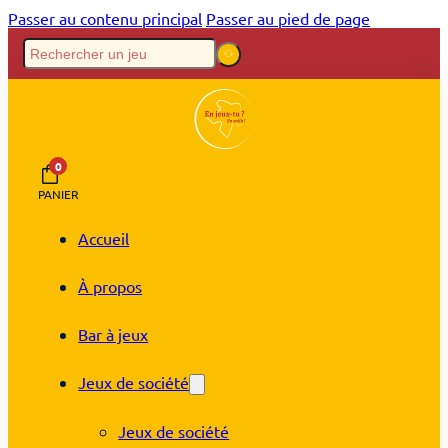
Passer au contenu principal
Passer au pied de page
0
PANIER
Accueil
À propos
Bar à jeux
Jeux de société
Jeux de société