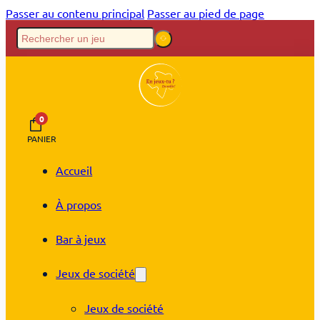
Passer au contenu principal
Passer au pied de page
0
PANIER
Accueil
À propos
Bar à jeux
Jeux de société
Jeux de société