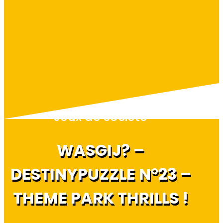
Jeux de société
WASGIJ? –
DESTINYPUZZLE N°23 –
THEME PARK THRILLS !