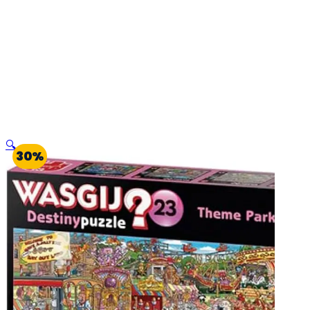
🔍
30%