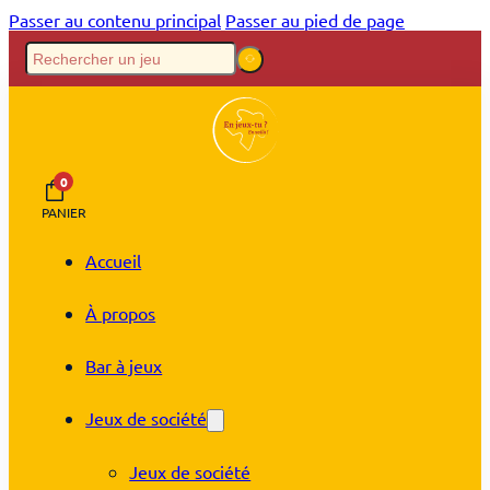
Passer au contenu principal
Passer au pied de page
0
PANIER
Accueil
À propos
Bar à jeux
Jeux de société
Jeux de société